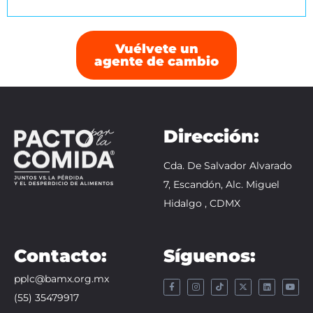
Vuélvete un
agente de cambio
Dirección:
Cda. De Salvador Alvarado
7, Escandón, Alc. Miguel
Hidalgo , CDMX
Contacto:
Síguenos:
pplc@bamx.org.mx
(55) 35479917